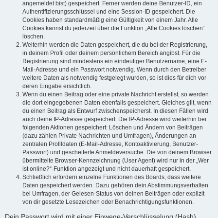
angemeldet bist) gespeichert. Ferner werden deine Benutzer-ID, ein
Authentifizierungsschlüssel und eine Session-ID gespeichert. Die
Cookies haben standardmäßig eine Gültigkeit von einem Jahr. Alle
Cookies kannst du jederzeit über die Funktion „Alle Cookies löschen“
löschen.
Weiterhin werden die Daten gespeichert, die du bei der Registrierung,
in deinem Profil oder deinem persönlichem Bereich angibst. Für die
Registrierung sind mindestens ein eindeutiger Benutzername, eine E-
Mail-Adresse und ein Passwort notwendig. Wenn durch den Betreiber
weitere Daten als notwendig festgelegt wurden, so ist dies für dich vor
deren Eingabe ersichtlich.
Wenn du einen Beitrag oder eine private Nachricht erstellst, so werden
die dort eingegebenen Daten ebenfalls gespeichert. Gleiches gilt, wenn
du einen Beitrag als Entwurf zwischenspeicherst. In diesen Fällen wird
auch deine IP-Adresse gespeichert. Die IP-Adresse wird weiterhin bei
folgenden Aktionen gespeichert: Löschen und Ändern von Beiträgen
(dazu zählen Private Nachrichten und Umfragen), Änderungen an
zentralen Profildaten (E-Mail-Adresse, Kontoaktivierung, Benutzer-
Passwort) und gescheiterte Anmeldeversuche. Die von deinem Browser
übermittelte Browser-Kennzeichnung (User Agent) wird nur in der „Wer
ist online?“-Funktion angezeigt und nicht dauerhaft gespeichert.
Schließlich erfordern einzelne Funktionen des Boards, dass weitere
Daten gespeichert werden. Dazu gehören dein Abstimmungsverhalten
bei Umfragen, der Gelesen-Status von deinen Beiträgen oder explizit
von dir gesetzte Lesezeichen oder Benachrichtigungsfunktionen.
Dein Passwort wird mit einer Einwege-Verschlüsselung (Hash)