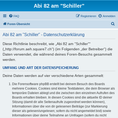
Abi 82 am "Schiller"
FAQ
Registrieren
Anmelden
S
Foren-Übersicht
u
Abi 82 am "Schiller" - Datenschutzerklärung
c
h
Diese Richtlinie beschreibt, wie „Abi 82 am "Schiller"“
(„http://forum.aeh.square7.ch“) (im Folgenden „der Betreiber“) die
e
Daten verwendet, die während deines Foren-Besuchs gesammelt
werden.
UMFANG UND ART DER DATENSPEICHERUNG
Deine Daten werden auf vier verschiedene Arten gesammelt:
Die Forensoftware phpBB erstellt bei deinem Besuch des Boards
mehrere Cookies. Cookies sind kleine Textdateien, die dein Browser als
temporäre Dateien ablegt und die zwischen den einzelnen Aufrufen des
Boards erhalten bleiben. In diesen Cookies sind die aktuelle ID deiner
Sitzung (damit dir alle Seitenaufrufe zugeordnet werden können),
Informationen über die von dir gelesenen Beiträge (zur Markierung
dieser als gelesen/ungelesen; sofern du nicht angemeldet bist) sowie
Informationen über deine Teilnahme an Umfragen (sofern du nicht